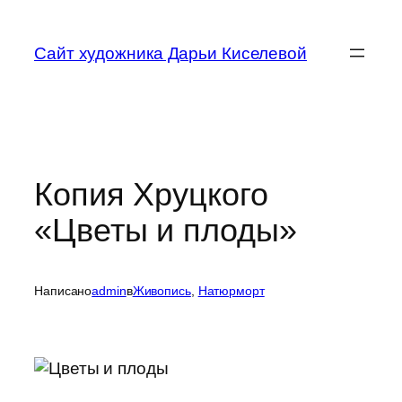
Перейти
к
Сайт художника Дарьи Киселевой
содержимому
Копия Хруцкого
«Цветы и плоды»
Написано
admin
в
Живопись
, 
Натюрморт