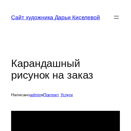
Перейти
к
Сайт художника Дарьи Киселевой
содержимому
Карандашный
рисунок на заказ
Написано
admin
в
Портрет
, 
Услуги