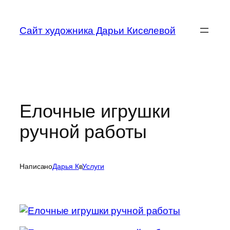
Перейти
к
Сайт художника Дарьи Киселевой
содержимому
Елочные игрушки
ручной работы
Написано
Дарья К
в
Услуги