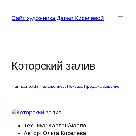
Перейти
к
Сайт художника Дарьи Киселевой
содержимому
Которский залив
Написано
admin
в
Живопись
, 
Пейзаж
, 
Продажа живописи
Техника: Картон/масло
Автор: Ольга Киселева