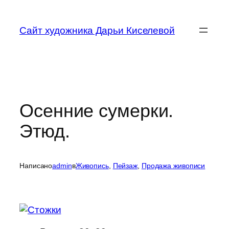
Перейти
к
Сайт художника Дарьи Киселевой
содержимому
Осенние сумерки.
Этюд.
Написано
admin
в
Живопись
, 
Пейзаж
, 
Продажа живописи