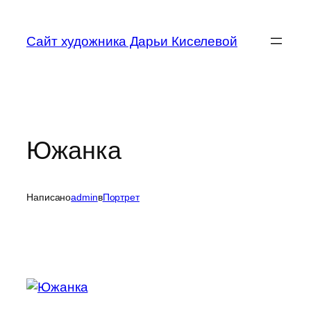
Перейти
к
Сайт художника Дарьи Киселевой
содержимому
Южанка
Написано
admin
в
Портрет