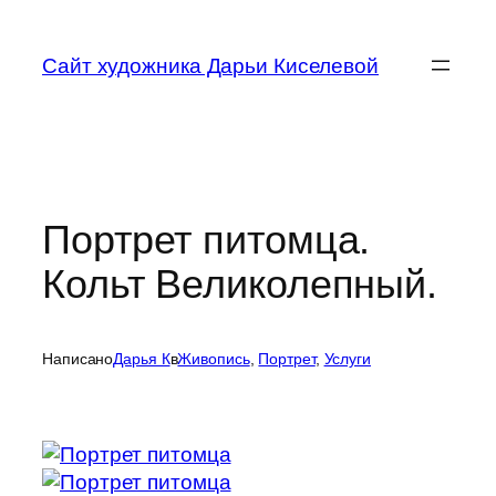
Перейти
к
Сайт художника Дарьи Киселевой
содержимому
Портрет питомца.
Кольт Великолепный.
Написано
Дарья К
в
Живопись
, 
Портрет
, 
Услуги