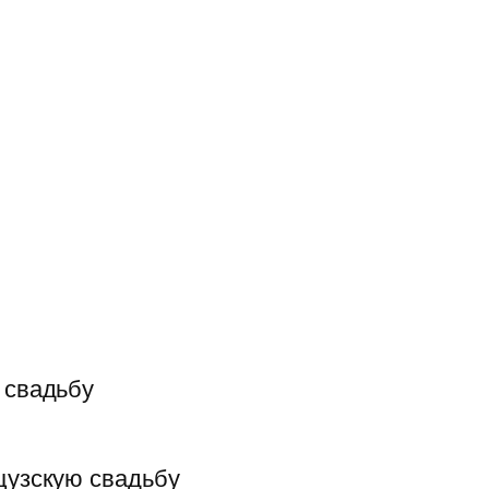
 свадьбу
цузскую свадьбу