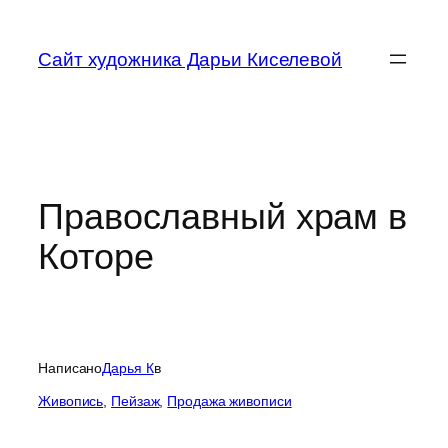
Перейти
к
Сайт художника Дарьи Киселевой
содержимому
Православный храм в
Которе
Написано
Дарья К
в
Живопись
, 
Пейзаж
, 
Продажа живописи