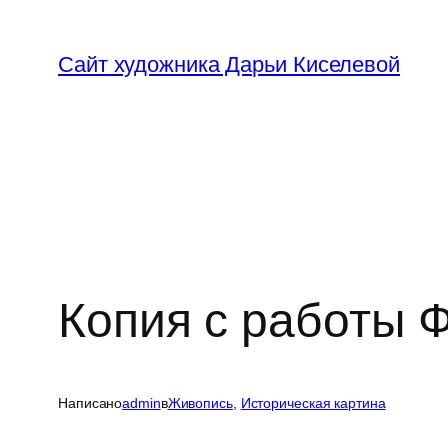
Перейти
к
Сайт художника Дарьи Киселевой
содержимому
Копия с работы Ф
Написано
admin
в
Живопись
, 
Историческая картина