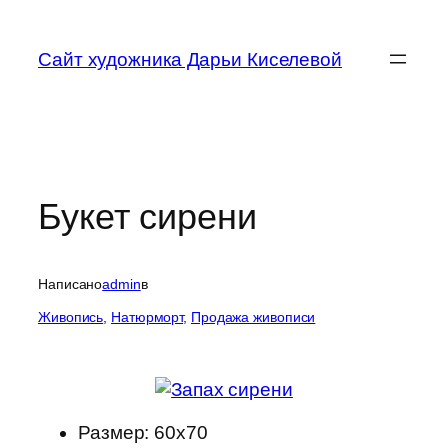
Перейти
к
Сайт художника Дарьи Киселевой
содержимому
Букет сирени
Написано
admin
в
Живопись
, 
Натюрморт
, 
Продажа живописи
Размер: 60х70